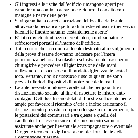
Gli ingressi e le uscite dall’edificio rimangono aperti per
garantire una continua aerazione e ridurre il contatto con
maniglie e barre delle porte.
Sarà garantita la corretta aerazione dei locali e delle aule
attraverso la periodica apertura di finestre ed uscite (nei servizi
igienici le finestre saranno costantemente aperte).
E’ fatto divieto di utilizzo di ventilatori, condizionatori e
raffrescatori portatili all’interno dell’edificio.
Tutti coloro che accedono al locale destinato allo svolgimento
della prova d’esame dovranno indossare per l’intera
permanenza nei locali scolastici esclusivamente mascherine
chirurgiche e procedere all'igienizzazione delle mani
utilizzando il dispenser con il prodotto igienizzante posto in
loco. Pertanto,
non è necessario
l’uso di guanti né sono
previsti ulteriori dispositivi di protezione delle mani.
Le aule presentano idonee caratteristiche per garantire il
distanziamento sociale, al fine di rispettare le misure anti-
contagio. Detti locali sono dotati di finestre sufficientemente
ampie per favorire il ricambio d’aria e inoltre assicurano il
distanziamento previsto, compreso lo spazio di movimento, tra
le postazioni dei commissari e tra queste e quella del
candidato. Le stesse misure di distanziamento saranno
assicurate anche per l’eventuale accompagnatore o eventuale
Dirigente tecnico in vigilanza a cura del Presidente della
Commissione d’esame.