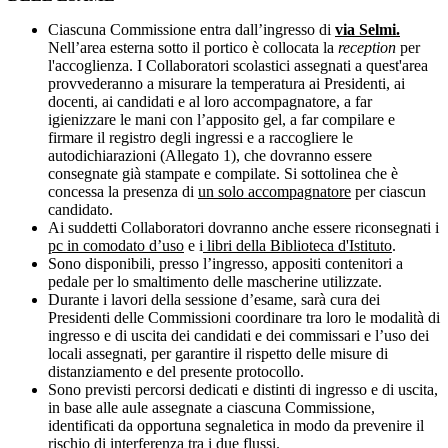
Ciascuna Commissione entra dall’ingresso di
via Selmi.
Nell’area esterna sotto il portico è collocata la
reception
per
l'accoglienza. I Collaboratori scolastici assegnati a quest'area
provvederanno a misurare la temperatura ai Presidenti, ai
docenti, ai candidati e al loro accompagnatore, a far
igienizzare le mani con l’apposito gel, a far compilare e
firmare il registro degli ingressi e a raccogliere le
autodichiarazioni (Allegato 1), che dovranno essere
consegnate già stampate e compilate. Si sottolinea che è
concessa la presenza di
un solo accompagnatore
per ciascun
candidato.
Ai suddetti Collaboratori dovranno anche essere riconsegnati i
pc in comodato d’uso
e i
libri della Biblioteca d'Istituto
.
Sono disponibili, presso l’ingresso, appositi contenitori a
pedale per lo smaltimento delle mascherine utilizzate.
Durante i lavori della sessione d’esame, sarà cura dei
Presidenti delle Commissioni coordinare tra loro le modalità di
ingresso e di uscita dei candidati e dei commissari e l’uso dei
locali assegnati, per garantire il rispetto delle misure di
distanziamento e del presente protocollo.
Sono previsti percorsi dedicati e distinti di ingresso e di uscita,
in base alle aule assegnate a ciascuna Commissione,
identificati da opportuna segnaletica in modo da prevenire il
rischio di interferenza tra i due flussi.