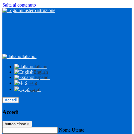
Salta al contenuto
Italiano
Italiano
English
Español
中文
عربى
Accedi
Accedi
button close
×
Nome Utente