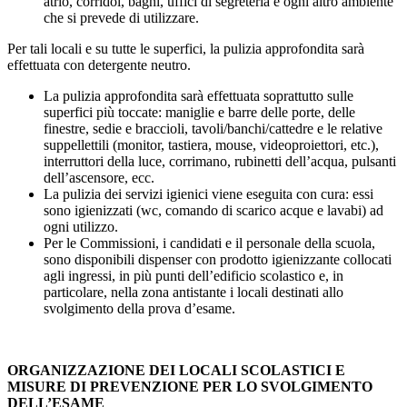
atrio, corridoi, bagni, uffici di segreteria e ogni altro ambiente
che si prevede di utilizzare.
Per tali locali e su tutte le superfici, la pulizia approfondita sarà
effettuata con detergente neutro.
La pulizia approfondita sarà effettuata soprattutto sulle
superfici più toccate: maniglie e barre delle porte, delle
finestre, sedie e braccioli, tavoli/banchi/cattedre e le relative
suppellettili (monitor, tastiera, mouse, videoproiettori, etc.),
interruttori della luce, corrimano, rubinetti dell’acqua, pulsanti
dell’ascensore, ecc.
La pulizia dei servizi igienici viene eseguita con cura: essi
sono igienizzati (wc, comando di scarico acque e lavabi) ad
ogni utilizzo.
Per le Commissioni, i candidati e il personale della scuola,
sono disponibili dispenser con prodotto igienizzante collocati
agli ingressi, in più punti dell’edificio scolastico e, in
particolare, nella zona antistante i locali destinati allo
svolgimento della prova d’esame.
ORGANIZZAZIONE DEI LOCALI SCOLASTICI E
MISURE DI PREVENZIONE PER LO SVOLGIMENTO
DELL’ESAME