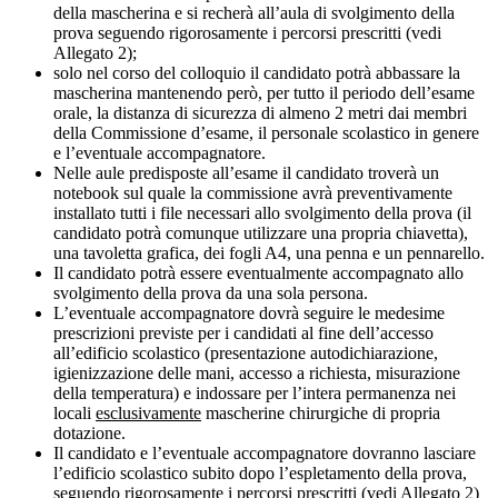
della mascherina e si recherà all’aula di svolgimento della
prova seguendo rigorosamente i percorsi prescritti (vedi
Allegato 2);
solo nel corso del colloquio il candidato potrà abbassare la
mascherina mantenendo però, per tutto il periodo dell’esame
orale, la distanza di sicurezza di almeno 2 metri dai membri
della Commissione d’esame, il personale scolastico in genere
e l’eventuale accompagnatore.
Nelle aule predisposte all’esame il candidato troverà un
notebook sul quale la commissione avrà preventivamente
installato tutti i file necessari allo svolgimento della prova (il
candidato potrà comunque utilizzare una propria chiavetta),
una tavoletta grafica, dei fogli A4, una penna e un pennarello.
Il candidato potrà essere eventualmente accompagnato allo
svolgimento della prova da una sola persona.
L’eventuale accompagnatore dovrà seguire le medesime
prescrizioni previste per i candidati al fine dell’accesso
all’edificio scolastico (presentazione autodichiarazione,
igienizzazione delle mani, accesso a richiesta, misurazione
della temperatura) e indossare per l’intera permanenza nei
locali
esclusivamente
mascherine chirurgiche di propria
dotazione.
Il candidato e l’eventuale accompagnatore dovranno lasciare
l’edificio scolastico subito dopo l’espletamento della prova,
seguendo rigorosamente i percorsi prescritti (vedi Allegato 2)