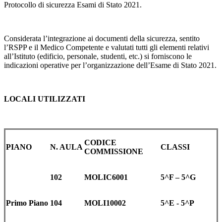
Protocollo di sicurezza Esami di Stato 2021.
Considerata l’integrazione ai documenti della sicurezza, sentito
l’RSPP e il Medico Competente e valutati tutti gli elementi relativi
all’Istituto (edificio, personale, studenti, etc.) si forniscono le
indicazioni operative per l’organizzazione dell’Esame di Stato 2021.
LOCALI UTILIZZATI
CODICE
PIANO
N. AULA
CLASSI
COMMISSIONE
102
MOLIC6001
5^F – 5^G
Primo Piano
104
MOLI10002
5^E - 5^P