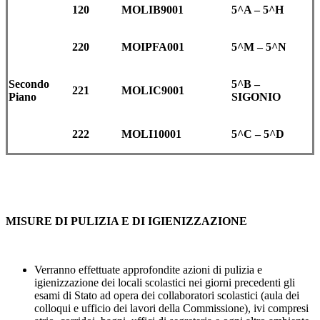
120
MOLIB9001
5^A – 5^H
220
MOIPFA001
5^M – 5^N
Secondo
5^B –
221
MOLIC9001
Piano
SIGONIO
222
MOLI10001
5^C – 5^D
MISURE DI PULIZIA E DI IGIENIZZAZIONE
Verranno effettuate approfondite azioni di pulizia e
igienizzazione dei locali scolastici nei giorni precedenti gli
esami di Stato ad opera dei collaboratori scolastici (aula dei
colloqui e ufficio dei lavori della Commissione), ivi compresi