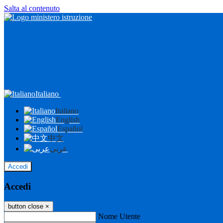
Salta al contenuto
Italiano
Italiano
English
Español
中文
عربى
Accedi
Accedi
button close
×
Nome Utente