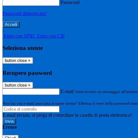
Password
Password dimenticata?
-
Entra con SPID
Entra con CIE
Seleziona utente
button close
×
Recupero password
button close
×
E-mail
Verrà inviato un messaggio all'indirizz
Non hai una e-mail associata al nome utente? Effettua il reset della password tram
E-mail inviata, si prega di controllare la casella di posta elettronica!
Errore