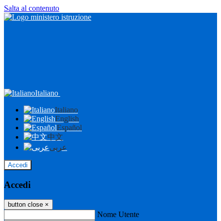
Salta al contenuto
Italiano
Italiano
English
Español
中文
عربى
Accedi
Accedi
button close
×
Nome Utente