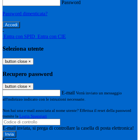
Password
Password dimenticata?
-
Entra con SPID
Entra con CIE
Seleziona utente
button close
×
Recupero password
button close
×
E-mail
Verrà inviato un messaggio
all'indirizzo indicato con le istruzioni necessarie.
Non hai una e-mail associata al nome utente? Effettua il reset della password
tramite la
Login Spaggiari
E-mail inviata, si prega di controllare la casella di posta elettronica!