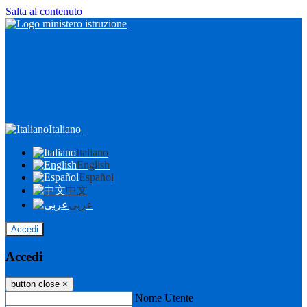
Salta al contenuto
Italiano
Italiano
English
Español
中文
عربى
Accedi
Accedi
button close
×
Nome Utente