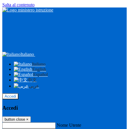
Salta al contenuto
Italiano
Italiano
English
Español
中文
عربى
Accedi
Accedi
button close
×
Nome Utente