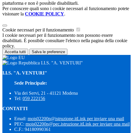
piattaforma e non è possibile disabilitarli.
Per conoscere quali sono i cookie necessari al funzionamento potete
visionare la
COOKIE POLICY
.
Cookie necessari per il funzionamento
I cookie necessari per il funzionamento non possono essere
disabilitati. È possibile consultare l'elenco nella pagina della cookie
policy.
Accetta tutti
Salva le preferenze
I.I.S. "A. VENTURI"
I.I.S. "A. VENTURI"
Sede Principale:
Via dei Servi, 21 - 41121 Modena
Tel:
059 222156
CONTATTI
Email:
mois02200n@istruzione.it
Link per inviare una mail
PEC:
mois02200n@pec.istruzione.it
Link per inviare una mail
C.F.: 94180990361