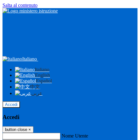
Salta al contenuto
Italiano
Italiano
English
Español
中文
عربى
Accedi
Accedi
button close
×
Nome Utente