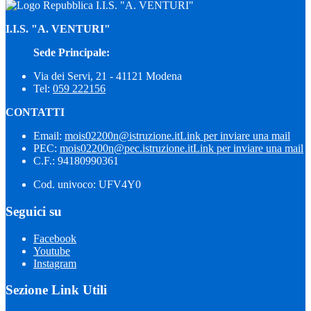
I.I.S. "A. VENTURI"
I.I.S. "A. VENTURI"
Sede Principale:
Via dei Servi, 21 - 41121 Modena
Tel:
059 222156
CONTATTI
Email:
mois02200n@istruzione.it
Link per inviare una mail
PEC:
mois02200n@pec.istruzione.it
Link per inviare una mail
C.F.: 94180990361
Cod. univoco: UFV4Y0
Seguici su
Facebook
Youtube
Instagram
Sezione Link Utili