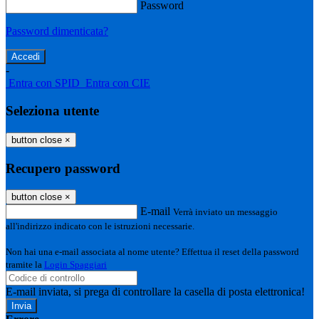
Password
Password dimenticata?
-
Entra con SPID
Entra con CIE
Seleziona utente
button close
×
Recupero password
button close
×
E-mail
Verrà inviato un messaggio
all'indirizzo indicato con le istruzioni necessarie.
Non hai una e-mail associata al nome utente? Effettua il reset della password
tramite la
Login Spaggiari
E-mail inviata, si prega di controllare la casella di posta elettronica!