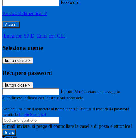
Password
Password dimenticata?
-
Entra con SPID
Entra con CIE
Seleziona utente
button close
×
Recupero password
button close
×
E-mail
Verrà inviato un messaggio
all'indirizzo indicato con le istruzioni necessarie.
Non hai una e-mail associata al nome utente? Effettua il reset della password
tramite la
Login Spaggiari
E-mail inviata, si prega di controllare la casella di posta elettronica!