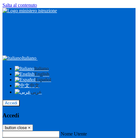
Salta al contenuto
Italiano
Italiano
English
Español
中文
عربى
Accedi
Accedi
button close
×
Nome Utente