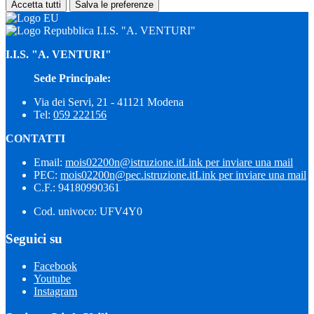
Accetta tutti
Salva le preferenze
I.I.S. "A. VENTURI"
I.I.S. "A. VENTURI"
Sede Principale:
Via dei Servi, 21 - 41121 Modena
Tel:
059 222156
CONTATTI
Email:
mois02200n@istruzione.it
Link per inviare una mail
PEC:
mois02200n@pec.istruzione.it
Link per inviare una mail
C.F.: 94180990361
Cod. univoco: UFV4Y0
Seguici su
Facebook
Youtube
Instagram