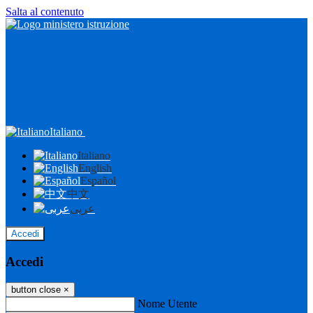
Salta al contenuto
Italiano
Italiano
English
Español
中文
عربى
Accedi
Accedi
button close
×
Nome Utente