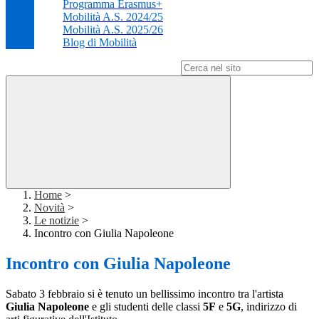
Programma Erasmus+
Mobilità A.S. 2024/25
Mobilità A.S. 2025/26
Blog di Mobilità
Campo di ricerca per le pagine del sito
Home
>
Novità
>
Le notizie
>
Incontro con Giulia Napoleone
Incontro con Giulia Napoleone
Sabato 3 febbraio si è tenuto un bellissimo incontro tra l'artista
Giulia Napoleone
e gli studenti delle classi
5F
e
5G
, indirizzo di