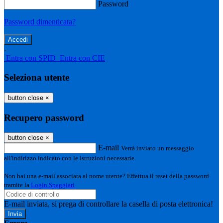
Password
Password dimenticata?
-
Entra con SPID
Entra con CIE
Seleziona utente
button close
×
Recupero password
button close
×
E-mail
Verrà inviato un messaggio
all'indirizzo indicato con le istruzioni necessarie.
Non hai una e-mail associata al nome utente? Effettua il reset della password
tramite la
Login Spaggiari
E-mail inviata, si prega di controllare la casella di posta elettronica!