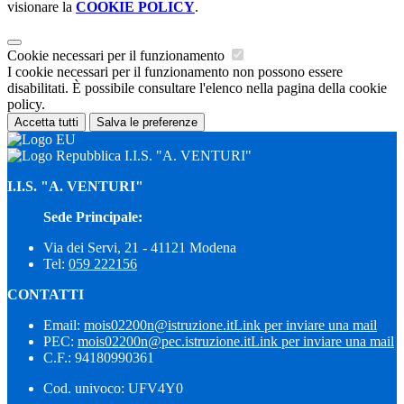
visionare la
COOKIE POLICY
.
Cookie necessari per il funzionamento
I cookie necessari per il funzionamento non possono essere
disabilitati. È possibile consultare l'elenco nella pagina della cookie
policy.
Accetta tutti
Salva le preferenze
I.I.S. "A. VENTURI"
I.I.S. "A. VENTURI"
Sede Principale:
Via dei Servi, 21 - 41121 Modena
Tel:
059 222156
CONTATTI
Email:
mois02200n@istruzione.it
Link per inviare una mail
PEC:
mois02200n@pec.istruzione.it
Link per inviare una mail
C.F.: 94180990361
Cod. univoco: UFV4Y0