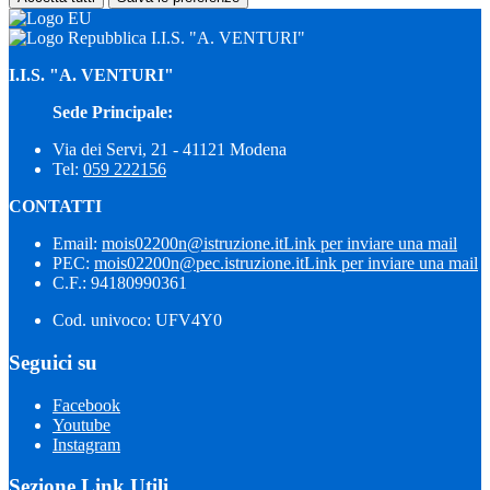
I.I.S. "A. VENTURI"
I.I.S. "A. VENTURI"
Sede Principale:
Via dei Servi, 21 - 41121 Modena
Tel:
059 222156
CONTATTI
Email:
mois02200n@istruzione.it
Link per inviare una mail
PEC:
mois02200n@pec.istruzione.it
Link per inviare una mail
C.F.: 94180990361
Cod. univoco: UFV4Y0
Seguici su
Facebook
Youtube
Instagram
Sezione Link Utili