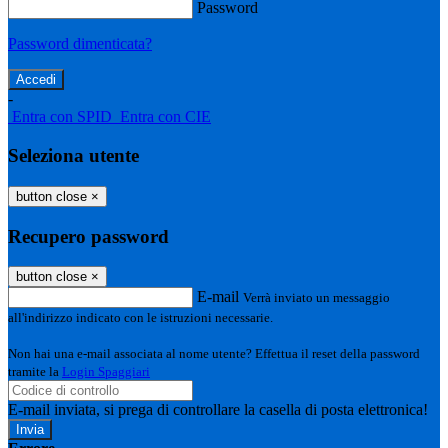
Password
Password dimenticata?
-
Entra con SPID
Entra con CIE
Seleziona utente
button close
×
Recupero password
button close
×
E-mail
Verrà inviato un messaggio
all'indirizzo indicato con le istruzioni necessarie.
Non hai una e-mail associata al nome utente? Effettua il reset della password
tramite la
Login Spaggiari
E-mail inviata, si prega di controllare la casella di posta elettronica!