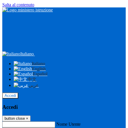
Salta al contenuto
Italiano
Italiano
English
Español
中文
عربى
Accedi
Accedi
button close
×
Nome Utente