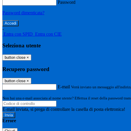
Password
Password dimenticata?
-
Entra con SPID
Entra con CIE
Seleziona utente
button close
×
Recupero password
button close
×
E-mail
Verrà inviato un messaggio all'indirizz
Non hai una e-mail associata al nome utente? Effettua il reset della password tram
E-mail inviata, si prega di controllare la casella di posta elettronica!
Errore