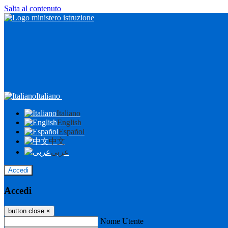
Salta al contenuto
Italiano
Italiano
English
Español
中文
عربى
Accedi
Accedi
button close
×
Nome Utente