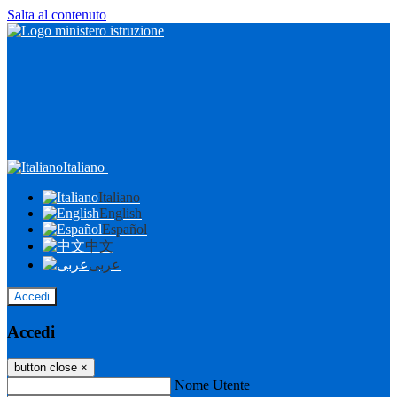
Salta al contenuto
Italiano
Italiano
English
Español
中文
عربى
Accedi
Accedi
button close
×
Nome Utente