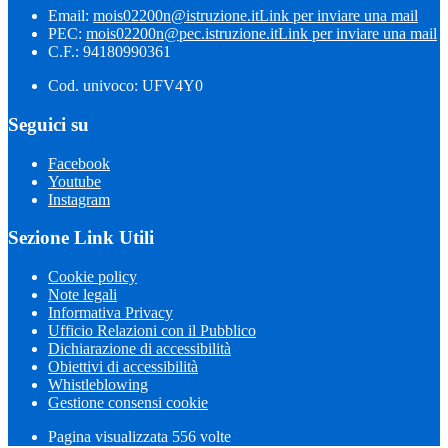
Email:
mois02200n@istruzione.it
Link per inviare una mail
PEC:
mois02200n@pec.istruzione.it
Link per inviare una mail
C.F.: 94180990361
Cod. univoco: UFV4Y0
Seguici su
Facebook
Youtube
Instagram
Sezione Link Utili
Cookie policy
Note legali
Informativa Privacy
Ufficio Relazioni con il Pubblico
Dichiarazione di accessibilità
Obiettivi di accessibilità
Whistleblowing
Gestione consensi cookie
Pagina visualizzata 556 volte