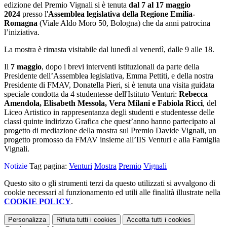
edizione del Premio Vignali si è tenuta
dal 7 al 17 maggio
2024
presso l'
Assemblea
legislativa della Regione Emilia-
Romagna
(Viale Aldo Moro 50, Bologna) che da anni patrocina
l’iniziativa.
La mostra è rimasta visitabile dal lunedì al venerdì, dalle 9 alle 18.
Il
7 maggio
, dopo i brevi interventi istituzionali da parte della
Presidente dell’Assemblea legislativa, Emma Pettiti, e della nostra
Presidente di FMAV, Donatella Pieri, si è tenuta una visita guidata
speciale condotta da 4 studentesse dell'Istituto Venturi:
Rebecca
Amendola, Elisabeth Messola, Vera Milani e Fabiola Ricci
, del
Liceo Artistico in rappresentanza degli studenti e studentesse delle
classi quinte indirizzo Grafica che quest’anno hanno partecipato al
progetto di mediazione della mostra sul Premio Davide Vignali, un
progetto promosso da FMAV insieme all’IIS Venturi e alla Famiglia
Vignali.
Notizie
Tag pagina:
Venturi
Mostra
Premio
Vignali
Questo sito o gli strumenti terzi da questo utilizzati si avvalgono di
cookie necessari al funzionamento ed utili alle finalità illustrate nella
COOKIE POLICY
.
Personalizza
Rifiuta tutti
i cookies
Accetta tutti
i cookies