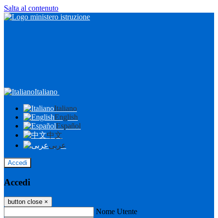
Salta al contenuto
Italiano
Italiano
English
Español
中文
عربى
Accedi
Accedi
button close
×
Nome Utente