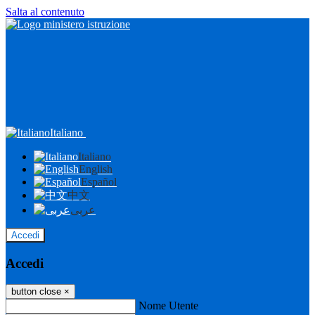
Salta al contenuto
Italiano
Italiano
English
Español
中文
عربى
Accedi
Accedi
button close
×
Nome Utente