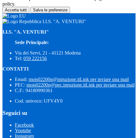
policy.
Accetta tutti
Salva le preferenze
I.I.S. "A. VENTURI"
I.I.S. "A. VENTURI"
Sede Principale:
Via dei Servi, 21 - 41121 Modena
Tel:
059 222156
CONTATTI
Email:
mois02200n@istruzione.it
Link per inviare una mail
PEC:
mois02200n@pec.istruzione.it
Link per inviare una mail
C.F.: 94180990361
Cod. univoco: UFV4Y0
Seguici su
Facebook
Youtube
Instagram