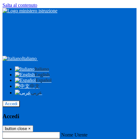
Salta al contenuto
Italiano
Italiano
English
Español
中文
عربى
Accedi
Accedi
button close
×
Nome Utente