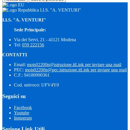
I.I.S. "A. VENTURI"
I.I.S. "A. VENTURI"
Sede Principale:
Via dei Servi, 21 - 41121 Modena
Tel:
059 222156
CONTATTI
Email:
mois02200n@istruzione.it
Link per inviare una mail
PEC:
mois02200n@pec.istruzione.it
Link per inviare una mail
C.F.: 94180990361
Cod. univoco: UFV4Y0
Seguici su
Facebook
Youtube
Instagram
Sezione Link Utili