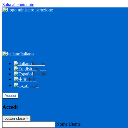
Salta al contenuto
Italiano
Italiano
English
Español
中文
عربى
Accedi
Accedi
button close
×
Nome Utente