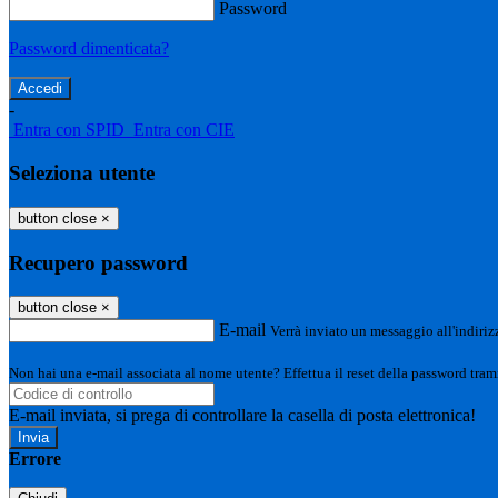
Password
Password dimenticata?
-
Entra con SPID
Entra con CIE
Seleziona utente
button close
×
Recupero password
button close
×
E-mail
Verrà inviato un messaggio all'indirizz
Non hai una e-mail associata al nome utente? Effettua il reset della password tram
E-mail inviata, si prega di controllare la casella di posta elettronica!
Errore