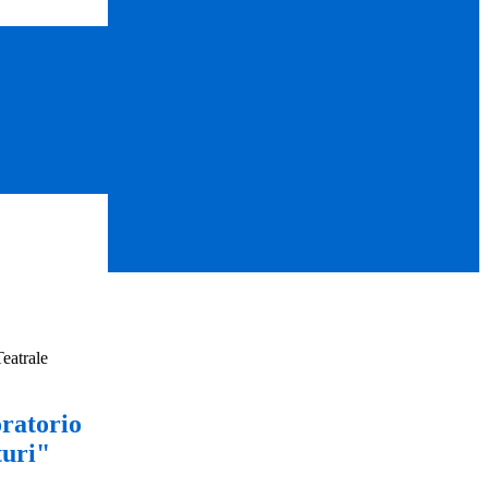
eatrale
ratorio
turi"