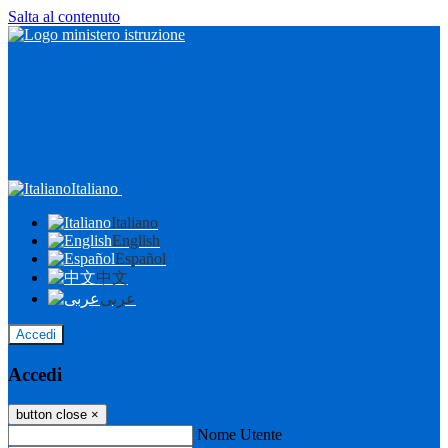
Salta al contenuto
Italiano
Italiano
English
Español
中文
عربى
Accedi
Accedi
button close
×
Nome Utente