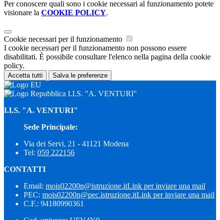
Per conoscere quali sono i cookie necessari al funzionamento potete
visionare la
COOKIE POLICY
.
Cookie necessari per il funzionamento
I cookie necessari per il funzionamento non possono essere
disabilitati. È possibile consultare l'elenco nella pagina della cookie
policy.
Accetta tutti
Salva le preferenze
I.I.S. "A. VENTURI"
I.I.S. "A. VENTURI"
Sede Principale:
Via dei Servi, 21 - 41121 Modena
Tel:
059 222156
CONTATTI
Email:
mois02200n@istruzione.it
Link per inviare una mail
PEC:
mois02200n@pec.istruzione.it
Link per inviare una mail
C.F.: 94180990361