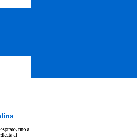
lina
spitato, fino al
edicata al