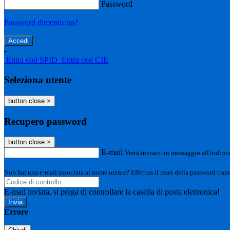
Password
Password dimenticata?
-
Entra con SPID
Entra con CIE
Seleziona utente
button close
×
Recupero password
button close
×
E-mail
Verrà inviato un messaggio all'indirizz
Non hai una e-mail associata al nome utente? Effettua il reset della password tram
E-mail inviata, si prega di controllare la casella di posta elettronica!
Errore