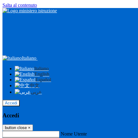
Salta al contenuto
Italiano
Italiano
English
Español
中文
عربى
Accedi
Accedi
button close
×
Nome Utente