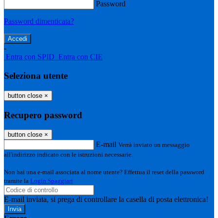
Password
Password dimenticata?
-
Entra con SPID
Entra con CIE
Seleziona utente
button close
×
Recupero password
button close
×
E-mail
Verrà inviato un messaggio
all'indirizzo indicato con le istruzioni necessarie.
Non hai una e-mail associata al nome utente? Effettua il reset della password
tramite la
Login Spaggiari
E-mail inviata, si prega di controllare la casella di posta elettronica!