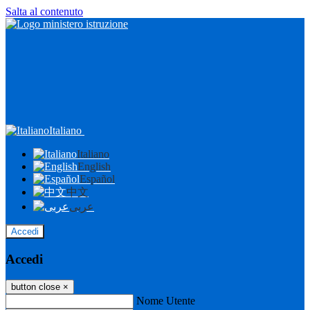
Salta al contenuto
Italiano
Italiano
English
Español
中文
عربى
Accedi
Accedi
button close
×
Nome Utente