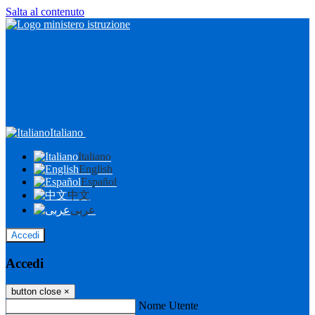
Salta al contenuto
Italiano
Italiano
English
Español
中文
عربى
Accedi
Accedi
button close
×
Nome Utente