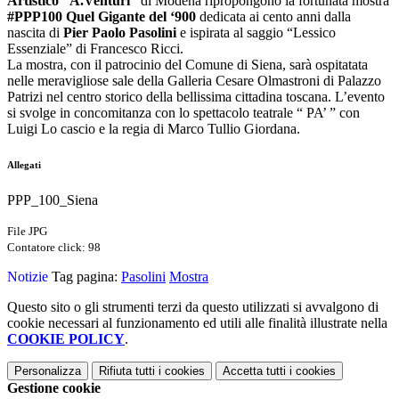
Artistico “A.Venturi”
di Modena ripropongono la fortunata mostra
#PPP100 Quel Gigante del ‘900
dedicata ai cento anni dalla
nascita di
Pier Paolo Pasolini
e ispirata al saggio “Lessico
Essenziale” di Francesco Ricci.
La mostra, con il patrocinio del Comune di Siena, sarà ospitatata
nelle meravigliose sale della Galleria Cesare Olmastroni di Palazzo
Patrizi nel centro storico della bellissima cittadina toscana. L’evento
si svolge in concomitanza con lo spettacolo teatrale “ PA’ ” con
Luigi Lo cascio e la regia di Marco Tullio Giordana.
Allegati
PPP_100_Siena
File JPG
Contatore click: 98
Notizie
Tag pagina:
Pasolini
Mostra
Questo sito o gli strumenti terzi da questo utilizzati si avvalgono di
cookie necessari al funzionamento ed utili alle finalità illustrate nella
COOKIE POLICY
.
Personalizza
Rifiuta tutti
i cookies
Accetta tutti
i cookies
Gestione cookie