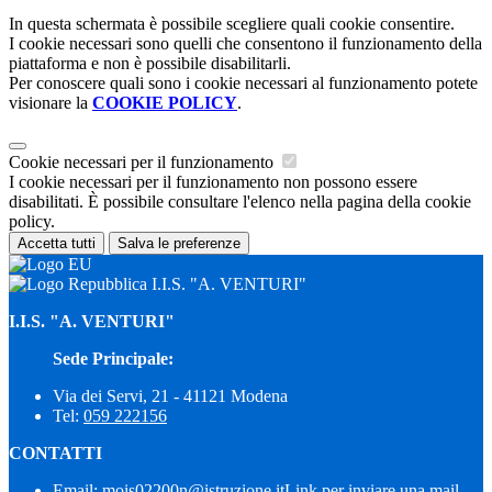
In questa schermata è possibile scegliere quali cookie consentire.
I cookie necessari sono quelli che consentono il funzionamento della
piattaforma e non è possibile disabilitarli.
Per conoscere quali sono i cookie necessari al funzionamento potete
visionare la
COOKIE POLICY
.
Cookie necessari per il funzionamento
I cookie necessari per il funzionamento non possono essere
disabilitati. È possibile consultare l'elenco nella pagina della cookie
policy.
Accetta tutti
Salva le preferenze
I.I.S. "A. VENTURI"
I.I.S. "A. VENTURI"
Sede Principale:
Via dei Servi, 21 - 41121 Modena
Tel:
059 222156
CONTATTI
Email:
mois02200n@istruzione.it
Link per inviare una mail