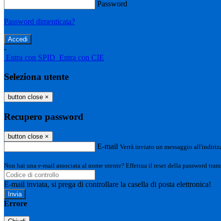
Password
Password dimenticata?
-
Entra con SPID
Entra con CIE
Seleziona utente
button close
×
Recupero password
button close
×
E-mail
Verrà inviato un messaggio all'indirizz
Non hai una e-mail associata al nome utente? Effettua il reset della password tram
E-mail inviata, si prega di controllare la casella di posta elettronica!
Errore