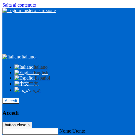
Salta al contenuto
Italiano
Italiano
English
Español
中文
عربى
Accedi
Accedi
button close
×
Nome Utente