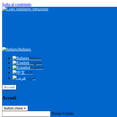
Salta al contenuto
Italiano
Italiano
English
Español
中文
عربى
Accedi
Accedi
button close
×
Nome Utente