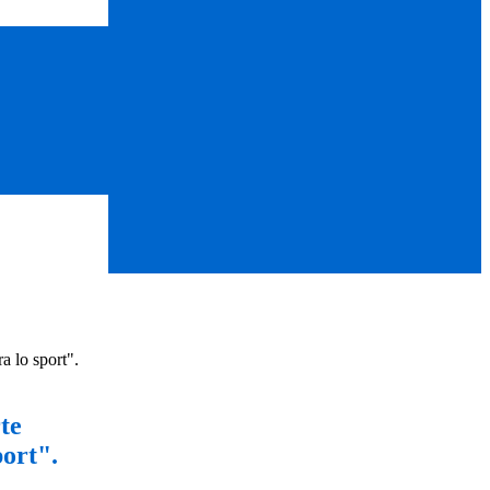
a lo sport".
te
port".