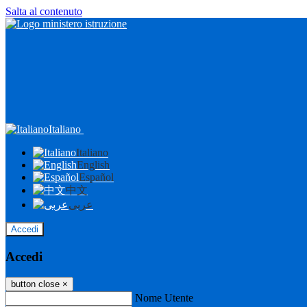
Salta al contenuto
Italiano
Italiano
English
Español
中文
عربى
Accedi
Accedi
button close
×
Nome Utente