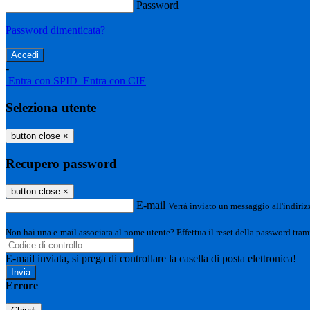
Password
Password dimenticata?
-
Entra con SPID
Entra con CIE
Seleziona utente
button close
×
Recupero password
button close
×
E-mail
Verrà inviato un messaggio all'indirizz
Non hai una e-mail associata al nome utente? Effettua il reset della password tram
E-mail inviata, si prega di controllare la casella di posta elettronica!
Errore