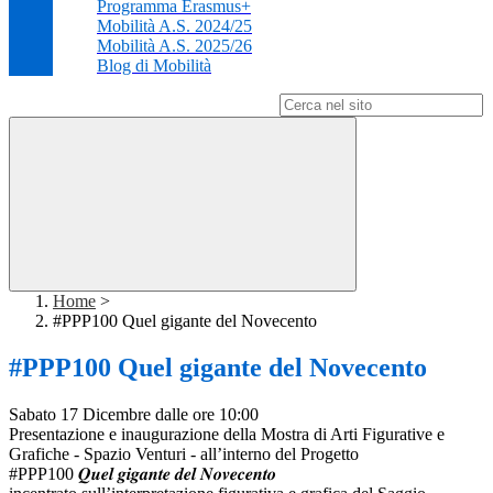
Programma Erasmus+
Mobilità A.S. 2024/25
Mobilità A.S. 2025/26
Blog di Mobilità
Campo di ricerca per le pagine del sito
Home
>
#PPP100 Quel gigante del Novecento
#PPP100 Quel gigante del Novecento
Sabato 17 Dicembre dalle ore 10:00
Presentazione e inaugurazione della Mostra di Arti Figurative e
Grafiche - Spazio Venturi - all’interno del Progetto
#PPP100 𝑸𝒖𝒆𝒍 𝒈𝒊𝒈𝒂𝒏𝒕𝒆 𝒅𝒆𝒍 𝑵𝒐𝒗𝒆𝒄𝒆𝒏𝒕𝒐