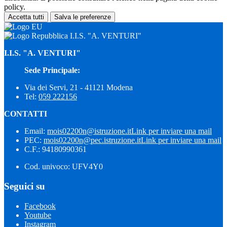
policy.
Accetta tutti
Salva le preferenze
I.I.S. "A. VENTURI"
I.I.S. "A. VENTURI"
Sede Principale:
Via dei Servi, 21 - 41121 Modena
Tel:
059 222156
CONTATTI
Email:
mois02200n@istruzione.it
Link per inviare una mail
PEC:
mois02200n@pec.istruzione.it
Link per inviare una mail
C.F.: 94180990361
Cod. univoco: UFV4Y0
Seguici su
Facebook
Youtube
Instagram