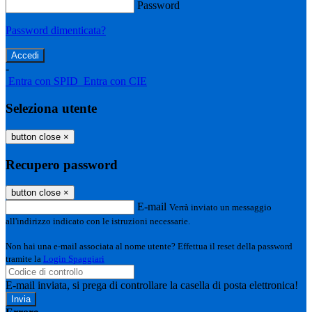
Password
Password dimenticata?
-
Entra con SPID
Entra con CIE
Seleziona utente
button close
×
Recupero password
button close
×
E-mail
Verrà inviato un messaggio
all'indirizzo indicato con le istruzioni necessarie.
Non hai una e-mail associata al nome utente? Effettua il reset della password
tramite la
Login Spaggiari
E-mail inviata, si prega di controllare la casella di posta elettronica!