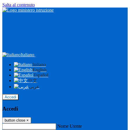
Salta al contenuto
Italiano
Italiano
English
Español
中文
عربى
Accedi
Accedi
button close
×
Nome Utente