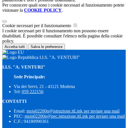
Per conoscere quali sono i cookie necessari al funzionamento potete
visionare la
COOKIE POLICY
.
Cookie necessari per il funzionamento
I cookie necessari per il funzionamento non possono essere
disabilitati. È possibile consultare l'elenco nella pagina della cookie
policy.
Accetta tutti
Salva le preferenze
I.I.S. "A. VENTURI"
I.I.S. "A. VENTURI"
Sede Principale:
Via dei Servi, 21 - 41121 Modena
Tel:
059 222156
CONTATTI
Email:
mois02200n@istruzione.it
Link per inviare una mail
PEC:
mois02200n@pec.istruzione.it
Link per inviare una mail
C.F.: 94180990361