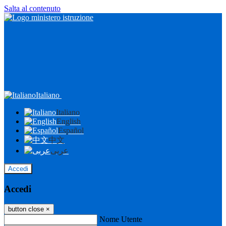
Salta al contenuto
Italiano
Italiano
English
Español
中文
عربى
Accedi
Accedi
button close
×
Nome Utente