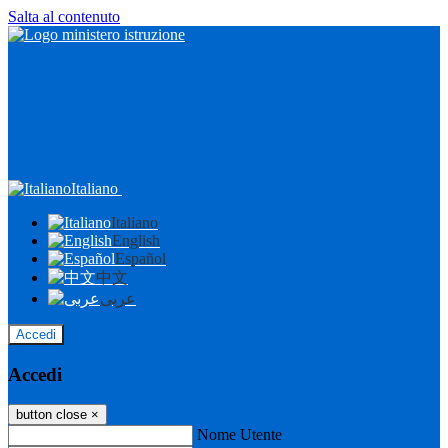
Salta al contenuto
Italiano
Italiano
English
Español
中文
عربى
Accedi
Accedi
button close
×
Nome Utente