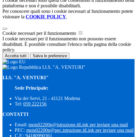
I cookie necessari sono quelli che consentono il funzionamento della
piattaforma e non è possibile disabilitarli.
Per conoscere quali sono i cookie necessari al funzionamento potete
visionare la
COOKIE POLICY
.
Cookie necessari per il funzionamento
I cookie necessari per il funzionamento non possono essere
disabilitati. È possibile consultare l'elenco nella pagina della cookie
policy.
Accetta tutti
Salva le preferenze
I.I.S. "A. VENTURI"
I.I.S. "A. VENTURI"
Sede Principale:
Via dei Servi, 21 - 41121 Modena
Tel:
059 222156
CONTATTI
Email:
mois02200n@istruzione.it
Link per inviare una mail
PEC:
mois02200n@pec.istruzione.it
Link per inviare una mail
C.F.: 94180990361