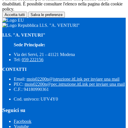
disabilitati. È possibile consultare l'elenco nella pagina della cookie
policy.
Accetta tutti
Salva le preferenze
I.I.S. "A. VENTURI"
I.I.S. "A. VENTURI"
Sede Principale:
Via dei Servi, 21 - 41121 Modena
Tel:
059 222156
CONTATTI
Email:
mois02200n@istruzione.it
Link per inviare una mail
PEC:
mois02200n@pec.istruzione.it
Link per inviare una mail
C.F.: 94180990361
Cod. univoco: UFV4Y0
Seguici su
Facebook
Youtube