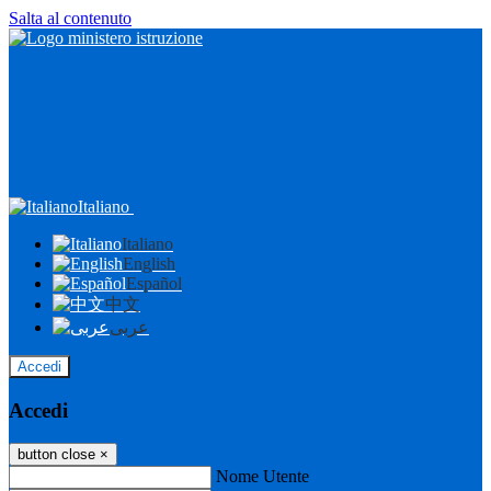
Salta al contenuto
Italiano
Italiano
English
Español
中文
عربى
Accedi
Accedi
button close
×
Nome Utente