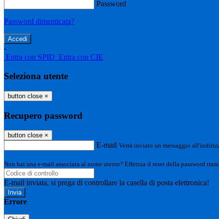
Password
Password dimenticata?
-
Entra con SPID
Entra con CIE
Seleziona utente
button close
×
Recupero password
button close
×
E-mail
Verrà inviato un messaggio all'indirizz
Non hai una e-mail associata al nome utente? Effettua il reset della password tram
E-mail inviata, si prega di controllare la casella di posta elettronica!
Errore