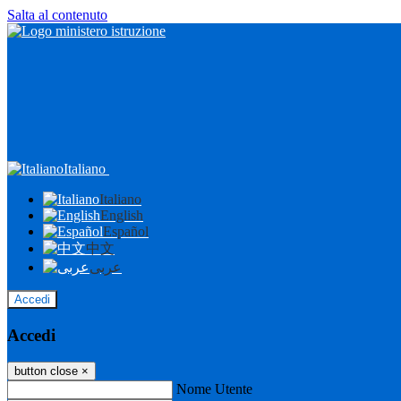
Salta al contenuto
Italiano
Italiano
English
Español
中文
عربى
Accedi
Accedi
button close
×
Nome Utente