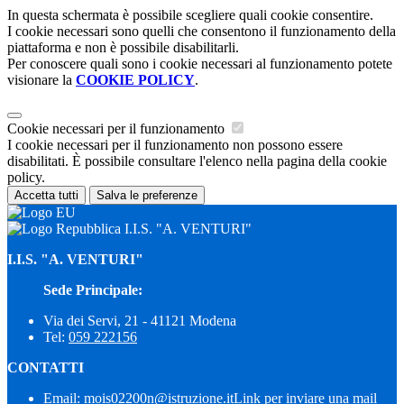
In questa schermata è possibile scegliere quali cookie consentire.
I cookie necessari sono quelli che consentono il funzionamento della
piattaforma e non è possibile disabilitarli.
Per conoscere quali sono i cookie necessari al funzionamento potete
visionare la
COOKIE POLICY
.
Cookie necessari per il funzionamento
I cookie necessari per il funzionamento non possono essere
disabilitati. È possibile consultare l'elenco nella pagina della cookie
policy.
Accetta tutti
Salva le preferenze
I.I.S. "A. VENTURI"
I.I.S. "A. VENTURI"
Sede Principale:
Via dei Servi, 21 - 41121 Modena
Tel:
059 222156
CONTATTI
Email:
mois02200n@istruzione.it
Link per inviare una mail