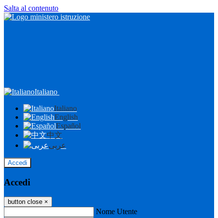
Salta al contenuto
Italiano
Italiano
English
Español
中文
عربى
Accedi
Accedi
button close
×
Nome Utente