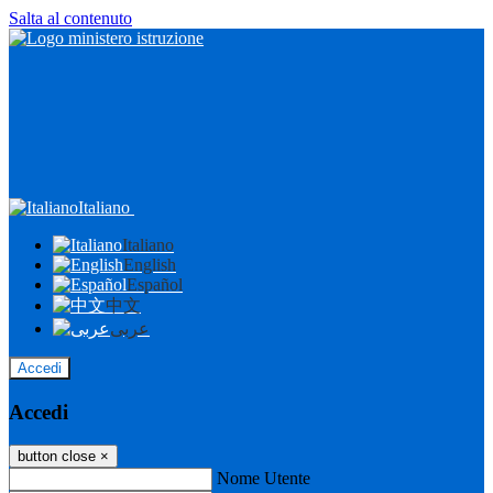
Salta al contenuto
Italiano
Italiano
English
Español
中文
عربى
Accedi
Accedi
button close
×
Nome Utente