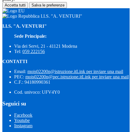
Accetta tutti
Salva le preferenze
I.I.S. "A. VENTURI"
I.I.S. "A. VENTURI"
Sede Principale:
Via dei Servi, 21 - 41121 Modena
Tel:
059 222156
CONTATTI
Email:
mois02200n@istruzione.it
Link per inviare una mail
PEC:
mois02200n@pec.istruzione.it
Link per inviare una mail
C.F.: 94180990361
Cod. univoco: UFV4Y0
Seguici su
Facebook
Youtube
Instagram