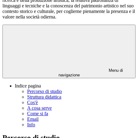
ricerca e della produzione artistica, la relativa padronanza di
linguaggi e tecniche e la conoscenza del patrimonio artistico nel suo
contesto storico e culturale, per coglierne pienamente la presenza e il
valore nella società odierna.
Menu di
navigazione
Indice pagina
Percorso di studio
Struttura didattica
Cos'è
A cosa serve
Come si fa
Email
Info
Percorso di studio