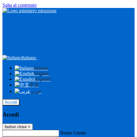
Salta al contenuto
Italiano
Italiano
English
Español
中文
عربى
Accedi
Accedi
button close
×
Nome Utente