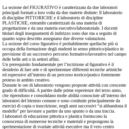
La sezione del FIGURATIVO è caratterizzata da due laboratori
principali formati a loro volta da due materie distinte: Il laboratorio
di discipline PITTORICHE e il laboratorio di discipline
PLASTICHE, entrambi caratterizzati da una materia di
progettazione e da una materia esecutivo/laboratoriale. I docenti
titolari degli insegnamenti di indirizzo sono due ma a seguito di
quanto sopra descritto assegnano due diverse valutazioni.
La sezione del corso figurativo è probabilmente quellache più si
occupa della formazione degli studenti in senso pittorico/plastico in
previsione di un successivo percorso formativo/lavorativo nel campo
delle belle arti o in settori affini.
Un prerequisito fondamentale per l’iscrizione al figurativo è il
desiderio di fare arte e di sperimentare differenti tecniche artistiche
ed espressive all’interno di un percorso teorico/pratico fortemente
proteso in ambito creativo.
Durante le ore di laboratorio vengono proposte attività con crescente
grado di difficoltà. A partire dalle prime esperienze del terzo anno,
che riprendono e consolidano molte abilità conosciute all’interno dei
laboratori del biennio comune e sono costituite principalmente da
esercizi di copia o trascrizione, negli anni successivi “si abbandona il
modello” per lavorare a partire da uno spunto o da una traccia.
I laboratori di educazione pittorica e plastica forniscono la
conoscenza di numerose tecniche e materiali e propongono la
sperimentazione di svariate attività esecutive ma il vero centro