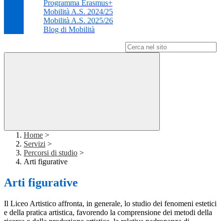
Programma Erasmus+
Mobilità A.S. 2024/25
Mobilità A.S. 2025/26
Blog di Mobilità
Campo di ricerca per le pagine del sito
Home
>
Servizi
>
Percorsi di studio
>
Arti figurative
Arti figurative
Il Liceo Artistico affronta, in generale, lo studio dei fenomeni estetici
e della pratica artistica, favorendo la comprensione dei metodi della