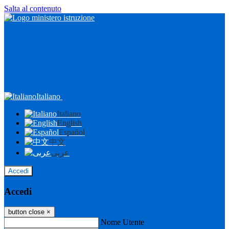
Salta al contenuto
Italiano
Italiano
English
Español
中文
عربى
Accedi
Accedi
button close
×
Nome Utente