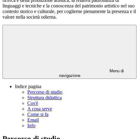
ricerca e della produzione artistica, la relativa padronanza di
linguaggi e tecniche e la conoscenza del patrimonio artistico nel suo
contesto storico e culturale, per coglierne pienamente la presenza e il
valore nella società odierna.
Menu di
navigazione
Indice pagina
Percorso di studio
Struttura didattica
Cos'è
A cosa serve
Come si fa
Email
Info
Percorso di studio