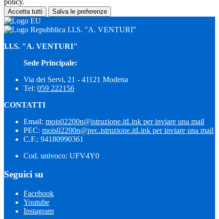
policy.
Accetta tutti
Salva le preferenze
I.I.S. "A. VENTURI"
I.I.S. "A. VENTURI"
Sede Principale:
Via dei Servi, 21 - 41121 Modena
Tel:
059 222156
CONTATTI
Email:
mois02200n@istruzione.it
Link per inviare una mail
PEC:
mois02200n@pec.istruzione.it
Link per inviare una mail
C.F.: 94180990361
Cod. univoco: UFV4Y0
Seguici su
Facebook
Youtube
Instagram