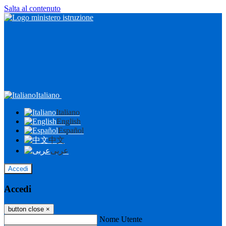
Salta al contenuto
Italiano
Italiano
English
Español
中文
عربى
Accedi
Accedi
button close
×
Nome Utente