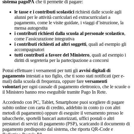
sistema pagoPA
che ti permette di pagare:
le tasse e i contributi scolastici
richiesti dalle scuole agli
alunni per le attività curriculari ed extracurriculari a
pagamento, come le visite guidate, i viaggi d’istruzione, la
mensa autogestita
i contributi richiesti dalla scuola al personale scolastico
,
come l’assicurazione integrativa
i contributi richiesti ad altri soggetti
, quali ad esempio gli
accompagnatori
tutti contributi a favore del Ministero
, quali ad esempio i
diritti di segreteria per la partecipazione a concorsi
Potrai effettuare i versamenti per tutti gli
avvisi digitali di
pagamento
intestati a tuo figlio, che ti sono stati notificati (per e-
mail) dalla scuola di frequenza, oppure fare
versamenti
volontari
per ogni causale di pagamento elettronico, che le scuole o
il Ministero hanno reso eseguibile tramite Pago In Rete.
Accedendo con PC, Tablet, Smartphone puoi scegliere di pagare
subito online con carta di credito, addebito in conto (o con altri
metodi di pagamento) oppure di eseguire il versamento presso le
tabaccherie, sportelli bancari autorizzati, uffici postali o altri
prestatori di servizi di pagamento (PSP), scaricando il documento di
pagamento predisposto dal sistema, che riporta QR-Code e