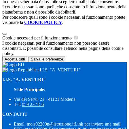
In questa schermata è possibile scegliere quali cookie consentire.
I cookie necessari sono quelli che consentono il funzionamento della
piattaforma e non è possibile disabilitarli.
Per conoscere quali sono i cookie necessari al funzionamento potete
visionare la
COOKIE POLICY
.
Cookie necessari per il funzionamento
I cookie necessari per il funzionamento non possono essere
disabilitati. È possibile consultare l'elenco nella pagina della cookie
policy.
Accetta tutti
Salva le preferenze
I.I.S. "A. VENTURI"
I.I.S. "A. VENTURI"
Sede Principale:
Via dei Servi, 21 - 41121 Modena
Tel:
059 222156
CONTATTI
Email:
mois02200n@istruzione.it
Link per inviare una mail