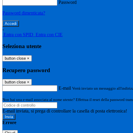
Password
Password dimenticata?
-
Entra con SPID
Entra con CIE
Seleziona utente
button close
×
Recupero password
button close
×
E-mail
Verrà inviato un messaggio all'indirizz
Non hai una e-mail associata al nome utente? Effettua il reset della password tram
E-mail inviata, si prega di controllare la casella di posta elettronica!
Errore