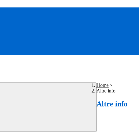
Home
>
Altre info
Altre info