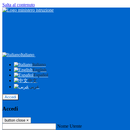
Salta al contenuto
Italiano
Italiano
English
Español
中文
عربى
Accedi
Accedi
button close
×
Nome Utente