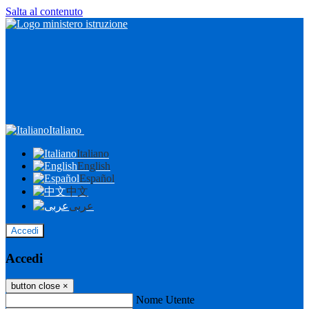
Salta al contenuto
Italiano
Italiano
English
Español
中文
عربى
Accedi
Accedi
button close
×
Nome Utente