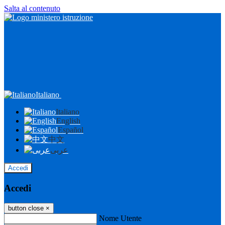
Salta al contenuto
Italiano
Italiano
English
Español
中文
عربى
Accedi
Accedi
button close
×
Nome Utente