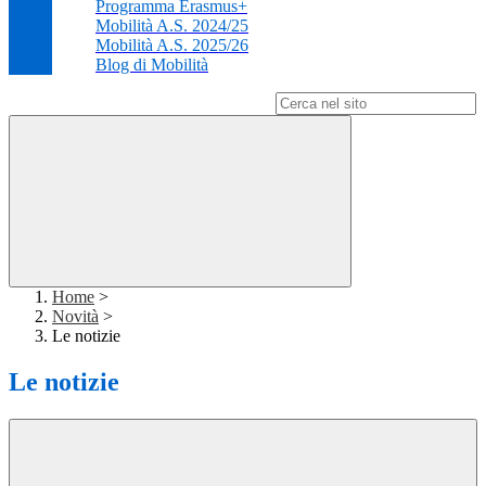
Programma Erasmus+
Mobilità A.S. 2024/25
Mobilità A.S. 2025/26
Blog di Mobilità
Campo di ricerca per le pagine del sito
Home
>
Novità
>
Le notizie
Le notizie