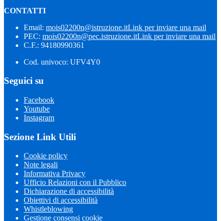
CONTATTI
Email:
mois02200n@istruzione.it
Link per inviare una mail
PEC:
mois02200n@pec.istruzione.it
Link per inviare una mail
C.F.: 94180990361
Cod. univoco: UFV4Y0
Seguici su
Facebook
Youtube
Instagram
Sezione Link Utili
Cookie policy
Note legali
Informativa Privacy
Ufficio Relazioni con il Pubblico
Dichiarazione di accessibilità
Obiettivi di accessibilità
Whistleblowing
Gestione consensi cookie