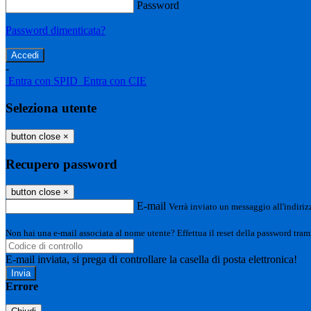
Password
Password dimenticata?
-
Entra con SPID
Entra con CIE
Seleziona utente
button close
×
Recupero password
button close
×
E-mail
Verrà inviato un messaggio all'indirizz
Non hai una e-mail associata al nome utente? Effettua il reset della password tram
E-mail inviata, si prega di controllare la casella di posta elettronica!
Errore