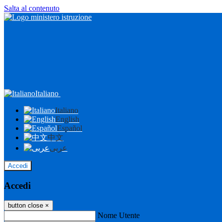
Salta al contenuto
Italiano
Italiano
English
Español
中文
عربى
Accedi
Accedi
button close
×
Nome Utente