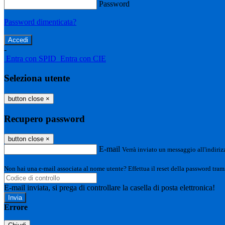
Password
Password dimenticata?
-
Entra con SPID
Entra con CIE
Seleziona utente
button close
×
Recupero password
button close
×
E-mail
Verrà inviato un messaggio all'indirizz
Non hai una e-mail associata al nome utente? Effettua il reset della password tram
E-mail inviata, si prega di controllare la casella di posta elettronica!
Errore