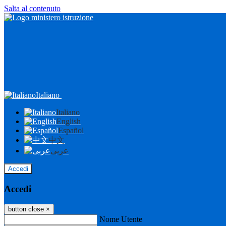
Salta al contenuto
Italiano
Italiano
English
Español
中文
عربى
Accedi
Accedi
button close
×
Nome Utente