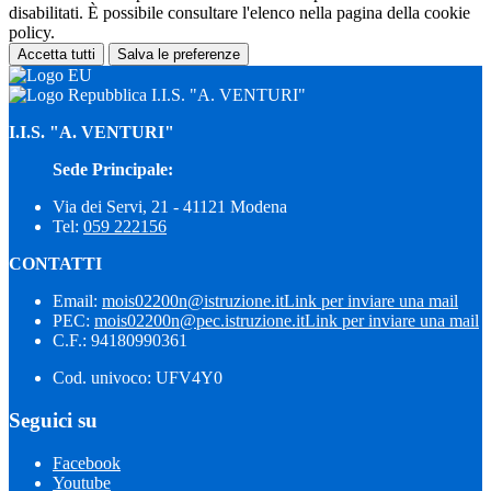
disabilitati. È possibile consultare l'elenco nella pagina della cookie
policy.
Accetta tutti
Salva le preferenze
I.I.S. "A. VENTURI"
I.I.S. "A. VENTURI"
Sede Principale:
Via dei Servi, 21 - 41121 Modena
Tel:
059 222156
CONTATTI
Email:
mois02200n@istruzione.it
Link per inviare una mail
PEC:
mois02200n@pec.istruzione.it
Link per inviare una mail
C.F.: 94180990361
Cod. univoco: UFV4Y0
Seguici su
Facebook
Youtube