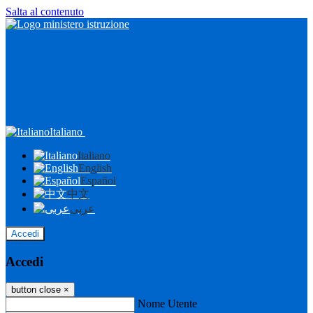
Salta al contenuto
Italiano
Italiano
English
Español
中文
عربى
Accedi
Accedi
button close
×
Nome Utente