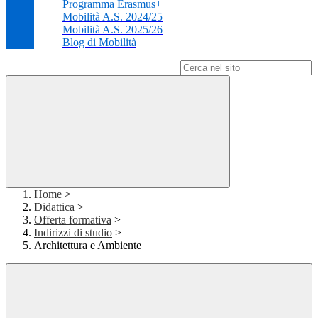
Programma Erasmus+
Mobilità A.S. 2024/25
Mobilità A.S. 2025/26
Blog di Mobilità
Campo di ricerca per le pagine del sito
Home
>
Didattica
>
Offerta formativa
>
Indirizzi di studio
>
Architettura e Ambiente