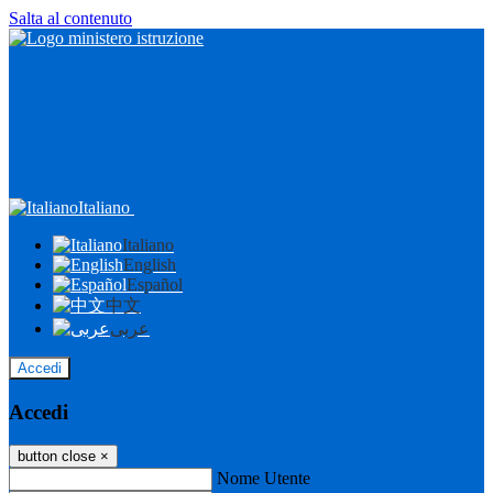
Salta al contenuto
Italiano
Italiano
English
Español
中文
عربى
Accedi
Accedi
button close
×
Nome Utente