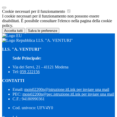
Cookie necessari per il funzionamento
I cookie necessari per il funzionamento non possono essere
disabilitati. È possibile consultare l'elenco nella pagina della cookie
policy.
Accetta tutti
Salva le preferenze
I.I.S. "A. VENTURI"
I.I.S. "A. VENTURI"
Sede Principale:
Via dei Servi, 21 - 41121 Modena
Tel:
059 222156
CONTATTI
Email:
mois02200n@istruzione.it
Link per inviare una mail
PEC:
mois02200n@pec.istruzione.it
Link per inviare una mail
C.F.: 94180990361
Cod. univoco: UFV4Y0