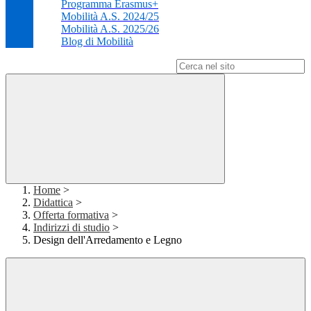
Programma Erasmus+
Mobilità A.S. 2024/25
Mobilità A.S. 2025/26
Blog di Mobilità
Campo di ricerca per le pagine del sito
Home
>
Didattica
>
Offerta formativa
>
Indirizzi di studio
>
Design dell'Arredamento e Legno