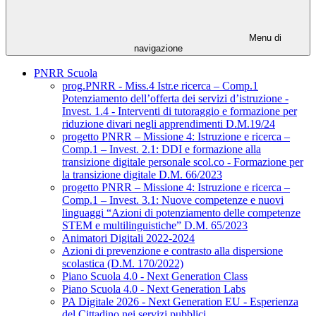
Menu di
navigazione
PNRR Scuola
prog.PNRR - Miss.4 Istr.e ricerca – Comp.1
Potenziamento dell’offerta dei servizi d’istruzione -
Invest. 1.4 - Interventi di tutoraggio e formazione per
riduzione divari negli apprendimenti D.M.19/24
progetto PNRR – Missione 4: Istruzione e ricerca –
Comp.1 – Invest. 2.1: DDI e formazione alla
transizione digitale personale scol.co - Formazione per
la transizione digitale D.M. 66/2023
progetto PNRR – Missione 4: Istruzione e ricerca –
Comp.1 – Invest. 3.1: Nuove competenze e nuovi
linguaggi “Azioni di potenziamento delle competenze
STEM e multilinguistiche” D.M. 65/2023
Animatori Digitali 2022-2024
Azioni di prevenzione e contrasto alla dispersione
scolastica (D.M. 170/2022)
Piano Scuola 4.0 - Next Generation Class
Piano Scuola 4.0 - Next Generation Labs
PA Digitale 2026 - Next Generation EU - Esperienza
del Cittadino nei servizi pubblici