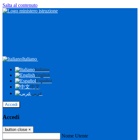
Salta al contenuto
Italiano
Italiano
English
Español
中文
عربى
Accedi
Accedi
button close
×
Nome Utente