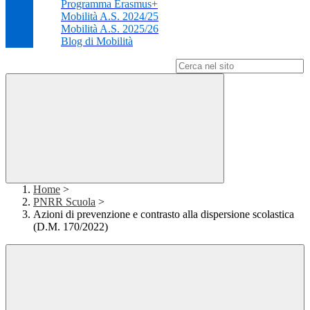
Programma Erasmus+
Mobilità A.S. 2024/25
Mobilità A.S. 2025/26
Blog di Mobilità
Campo di ricerca per le pagine del sito
Home
>
PNRR Scuola
>
Azioni di prevenzione e contrasto alla dispersione scolastica
(D.M. 170/2022)