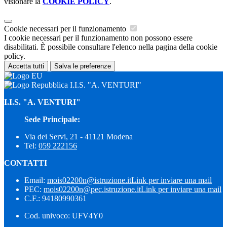
visionare la
COOKIE POLICY
.
Cookie necessari per il funzionamento
I cookie necessari per il funzionamento non possono essere
disabilitati. È possibile consultare l'elenco nella pagina della cookie
policy.
Accetta tutti
Salva le preferenze
I.I.S. "A. VENTURI"
I.I.S. "A. VENTURI"
Sede Principale:
Via dei Servi, 21 - 41121 Modena
Tel:
059 222156
CONTATTI
Email:
mois02200n@istruzione.it
Link per inviare una mail
PEC:
mois02200n@pec.istruzione.it
Link per inviare una mail
C.F.: 94180990361
Cod. univoco: UFV4Y0