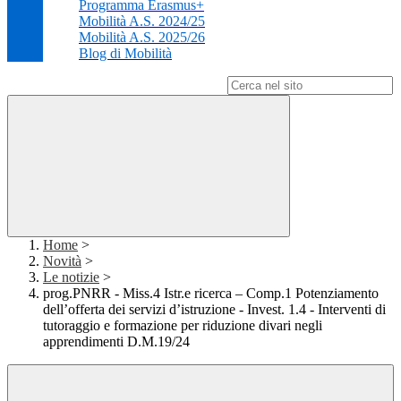
Programma Erasmus+
Mobilità A.S. 2024/25
Mobilità A.S. 2025/26
Blog di Mobilità
Campo di ricerca per le pagine del sito
Home
>
Novità
>
Le notizie
>
prog.PNRR - Miss.4 Istr.e ricerca – Comp.1 Potenziamento
dell’offerta dei servizi d’istruzione - Invest. 1.4 - Interventi di
tutoraggio e formazione per riduzione divari negli
apprendimenti D.M.19/24