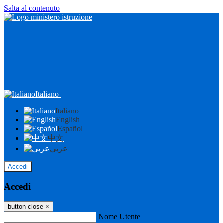
Salta al contenuto
Italiano
Italiano
English
Español
中文
عربى
Accedi
Accedi
button close
×
Nome Utente