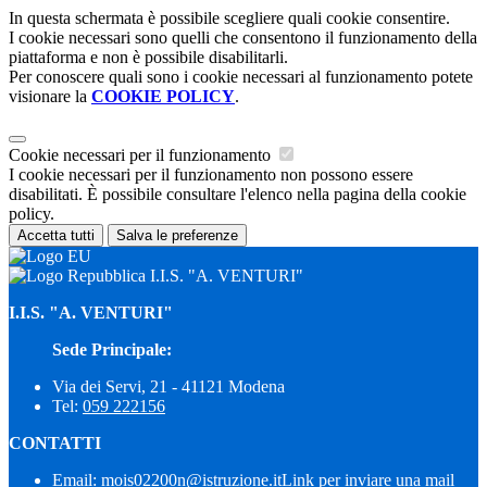
In questa schermata è possibile scegliere quali cookie consentire.
I cookie necessari sono quelli che consentono il funzionamento della
piattaforma e non è possibile disabilitarli.
Per conoscere quali sono i cookie necessari al funzionamento potete
visionare la
COOKIE POLICY
.
Cookie necessari per il funzionamento
I cookie necessari per il funzionamento non possono essere
disabilitati. È possibile consultare l'elenco nella pagina della cookie
policy.
Accetta tutti
Salva le preferenze
I.I.S. "A. VENTURI"
I.I.S. "A. VENTURI"
Sede Principale:
Via dei Servi, 21 - 41121 Modena
Tel:
059 222156
CONTATTI
Email:
mois02200n@istruzione.it
Link per inviare una mail