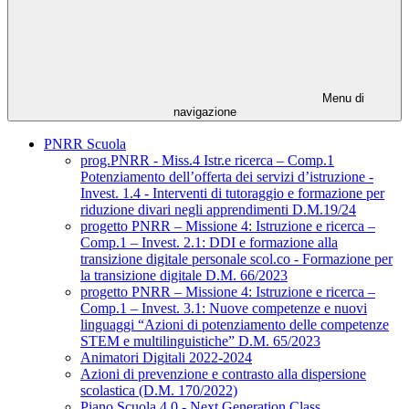
Menu di
navigazione
PNRR Scuola
prog.PNRR - Miss.4 Istr.e ricerca – Comp.1
Potenziamento dell’offerta dei servizi d’istruzione -
Invest. 1.4 - Interventi di tutoraggio e formazione per
riduzione divari negli apprendimenti D.M.19/24
progetto PNRR – Missione 4: Istruzione e ricerca –
Comp.1 – Invest. 2.1: DDI e formazione alla
transizione digitale personale scol.co - Formazione per
la transizione digitale D.M. 66/2023
progetto PNRR – Missione 4: Istruzione e ricerca –
Comp.1 – Invest. 3.1: Nuove competenze e nuovi
linguaggi “Azioni di potenziamento delle competenze
STEM e multilinguistiche” D.M. 65/2023
Animatori Digitali 2022-2024
Azioni di prevenzione e contrasto alla dispersione
scolastica (D.M. 170/2022)
Piano Scuola 4.0 - Next Generation Class