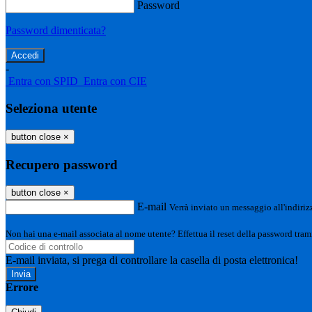
Password
Password dimenticata?
-
Entra con SPID
Entra con CIE
Seleziona utente
button close
×
Recupero password
button close
×
E-mail
Verrà inviato un messaggio all'indirizz
Non hai una e-mail associata al nome utente? Effettua il reset della password tram
E-mail inviata, si prega di controllare la casella di posta elettronica!
Errore