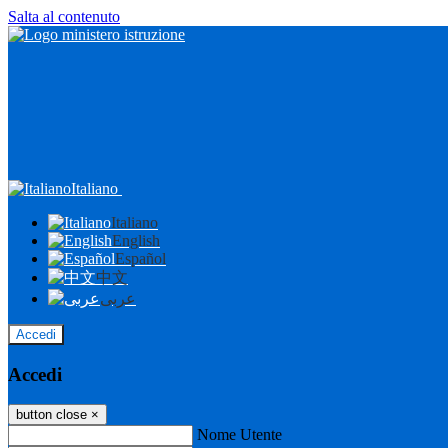
Salta al contenuto
Italiano
Italiano
English
Español
中文
عربى
Accedi
Accedi
button close
×
Nome Utente