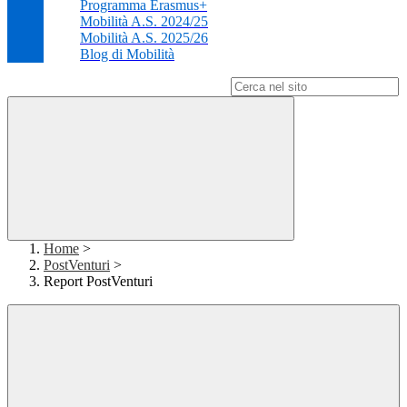
Programma Erasmus+
Mobilità A.S. 2024/25
Mobilità A.S. 2025/26
Blog di Mobilità
Campo di ricerca per le pagine del sito
Home
>
PostVenturi
>
Report PostVenturi