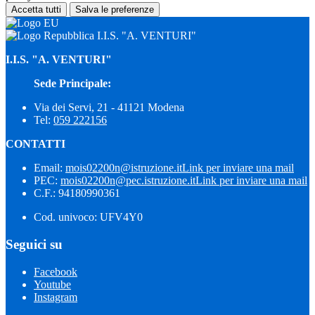
Accetta tutti
Salva le preferenze
I.I.S. "A. VENTURI"
I.I.S. "A. VENTURI"
Sede Principale:
Via dei Servi, 21 - 41121 Modena
Tel:
059 222156
CONTATTI
Email:
mois02200n@istruzione.it
Link per inviare una mail
PEC:
mois02200n@pec.istruzione.it
Link per inviare una mail
C.F.: 94180990361
Cod. univoco: UFV4Y0
Seguici su
Facebook
Youtube
Instagram