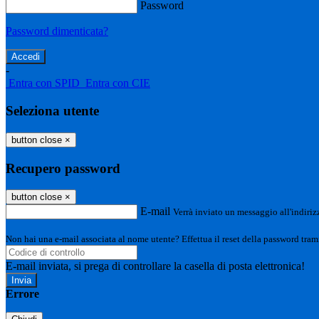
Password
Password dimenticata?
-
Entra con SPID
Entra con CIE
Seleziona utente
button close
×
Recupero password
button close
×
E-mail
Verrà inviato un messaggio all'indirizz
Non hai una e-mail associata al nome utente? Effettua il reset della password tram
E-mail inviata, si prega di controllare la casella di posta elettronica!
Errore