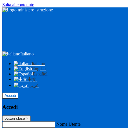
Salta al contenuto
Italiano
Italiano
English
Español
中文
عربى
Accedi
Accedi
button close
×
Nome Utente