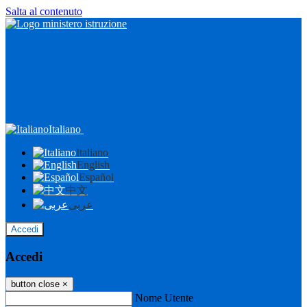
Salta al contenuto
Italiano
Italiano
English
Español
中文
عربى
Accedi
Accedi
button close
×
Nome Utente