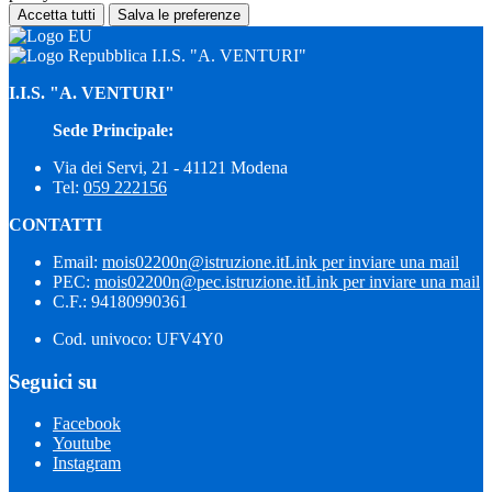
Accetta tutti
Salva le preferenze
I.I.S. "A. VENTURI"
I.I.S. "A. VENTURI"
Sede Principale:
Via dei Servi, 21 - 41121 Modena
Tel:
059 222156
CONTATTI
Email:
mois02200n@istruzione.it
Link per inviare una mail
PEC:
mois02200n@pec.istruzione.it
Link per inviare una mail
C.F.: 94180990361
Cod. univoco: UFV4Y0
Seguici su
Facebook
Youtube
Instagram