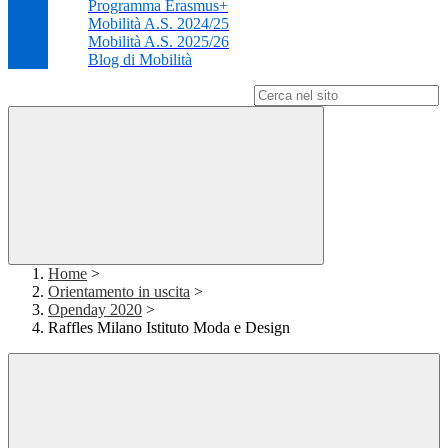
Programma Erasmus+
Mobilità A.S. 2024/25
Mobilità A.S. 2025/26
Blog di Mobilità
Campo di ricerca per le pagine del sito
Home
>
Orientamento in uscita
>
Openday 2020
>
Raffles Milano Istituto Moda e Design