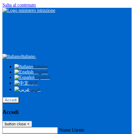
Salta al contenuto
Italiano
Italiano
English
Español
中文
عربى
Accedi
Accedi
button close
×
Nome Utente