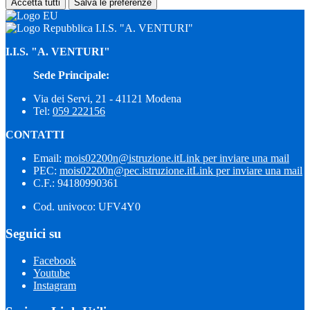
Accetta tutti
Salva le preferenze
I.I.S. "A. VENTURI"
I.I.S. "A. VENTURI"
Sede Principale:
Via dei Servi, 21 - 41121 Modena
Tel:
059 222156
CONTATTI
Email:
mois02200n@istruzione.it
Link per inviare una mail
PEC:
mois02200n@pec.istruzione.it
Link per inviare una mail
C.F.: 94180990361
Cod. univoco: UFV4Y0
Seguici su
Facebook
Youtube
Instagram