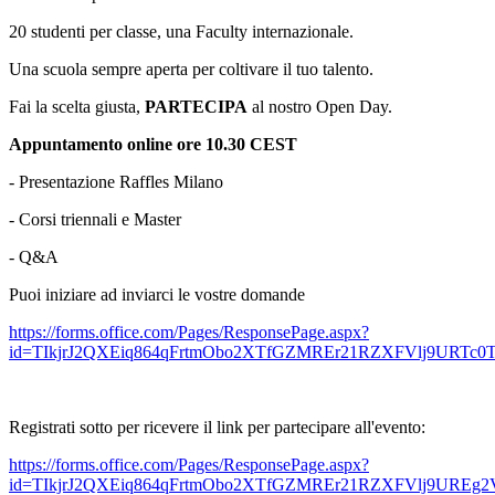
20 studenti per classe, una Faculty internazionale.
Una scuola sempre aperta per coltivare il tuo talento.
Fai la scelta giusta,
PARTECIPA
al nostro Open Day.
Appuntamento online ore 10.30 CEST
- Presentazione Raffles Milano
- Corsi triennali e Master
- Q&A
Puoi iniziare ad inviarci le vostre domande
https://forms.office.com/Pages/ResponsePage.aspx?
id=TIkjrJ2QXEiq864qFrtmObo2XTfGZMREr21RZXFVlj9UR
Registrati sotto per ricevere il link per partecipare all'evento:
https://forms.office.com/Pages/ResponsePage.aspx?
id=TIkjrJ2QXEiq864qFrtmObo2XTfGZMREr21RZXFVlj9URE