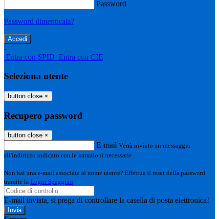
Password
Password dimenticata?
-
Entra con SPID
Entra con CIE
Seleziona utente
button close
×
Recupero password
button close
×
E-mail
Verrà inviato un messaggio
all'indirizzo indicato con le istruzioni necessarie.
Non hai una e-mail associata al nome utente? Effettua il reset della password
tramite la
Login Spaggiari
E-mail inviata, si prega di controllare la casella di posta elettronica!