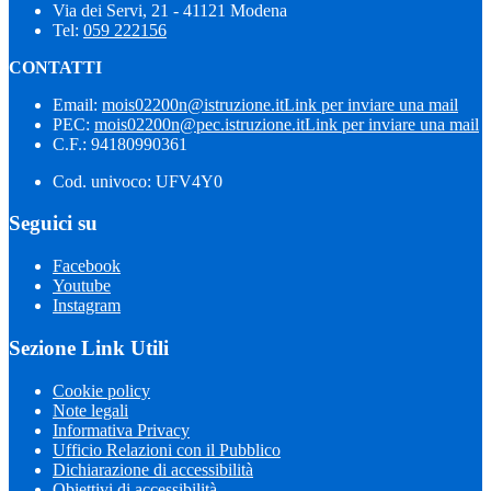
Via dei Servi, 21 - 41121 Modena
Tel:
059 222156
CONTATTI
Email:
mois02200n@istruzione.it
Link per inviare una mail
PEC:
mois02200n@pec.istruzione.it
Link per inviare una mail
C.F.: 94180990361
Cod. univoco: UFV4Y0
Seguici su
Facebook
Youtube
Instagram
Sezione Link Utili
Cookie policy
Note legali
Informativa Privacy
Ufficio Relazioni con il Pubblico
Dichiarazione di accessibilità
Obiettivi di accessibilità