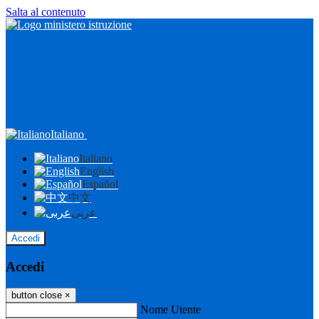
Salta al contenuto
Italiano
Italiano
English
Español
中文
عربى
Accedi
Accedi
button close
×
Nome Utente