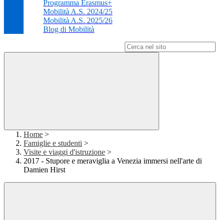
Programma Erasmus+
Mobilità A.S. 2024/25
Mobilità A.S. 2025/26
Blog di Mobilità
Campo di ricerca per le pagine del sito
Home
>
Famiglie e studenti
>
Visite e viaggi d'istruzione
>
2017 - Stupore e meraviglia a Venezia immersi nell'arte di
Damien Hirst