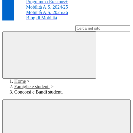
Programma Erasmus+
Mobilità A.S. 2024/25
Mobilità A.S. 2025/26
Blog di Mobilità
Campo di ricerca per le pagine del sito
Home
>
Famiglie e studenti
>
Concorsi e Bandi studenti