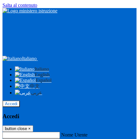
Salta al contenuto
Italiano
Italiano
English
Español
中文
عربى
Accedi
Accedi
button close
×
Nome Utente