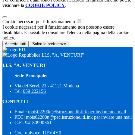
visionare la
COOKIE POLICY
.
Cookie necessari per il funzionamento
I cookie necessari per il funzionamento non possono essere
disabilitati. È possibile consultare l'elenco nella pagina della cookie
policy.
Accetta tutti
Salva le preferenze
I.I.S. "A. VENTURI"
I.I.S. "A. VENTURI"
Sede Principale:
Via dei Servi, 21 - 41121 Modena
Tel:
059 222156
CONTATTI
Email:
mois02200n@istruzione.it
Link per inviare una mail
PEC:
mois02200n@pec.istruzione.it
Link per inviare una mail
C.F.: 94180990361
Cod. univoco: UFV4Y0