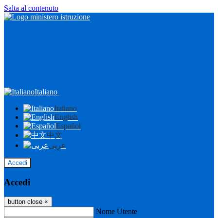
Salta al contenuto
Italiano
Italiano
English
Español
中文
عربى
Accedi
Accedi
button close
×
Nome Utente