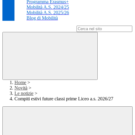
Programma Erasmus+
Mobilità A.S. 2024/25
Mobilità A.S. 2025/26
Blog di Mobilità
Campo di ricerca per le pagine del sito
Home
>
Novità
>
Le notizie
>
Compiti estivi future classi prime Liceo a.s. 2026/27